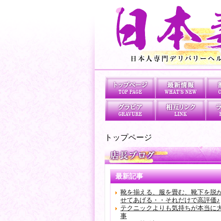
トップページ
最新記事
靴を揃える、服を畳む、靴下を脱
せてあげる・・それだけで高評価♪
テクニックよりも気持ちが本当に
事