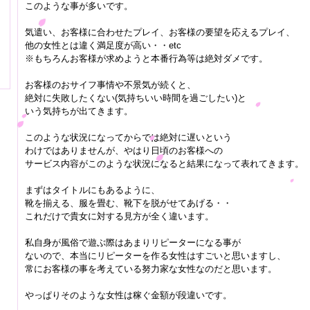
このような事が多いです。
気遣い、お客様に合わせたプレイ、お客様の要望を応えるプレイ、
他の女性とは違く満足度が高い・・etc
※もちろんお客様が求めようと本番行為等は絶対ダメです。
お客様のおサイフ事情や不景気が続くと、
絶対に失敗したくない(気持ちいい時間を過ごしたい)と
いう気持ちが出てきます。
このような状況になってからでは絶対に遅いという
わけではありませんが、やはり日頃のお客様への
サービス内容がこのような状況になると結果になって表れてきます。
まずはタイトルにもあるように、
靴を揃える、服を畳む、靴下を脱がせてあげる・・
これだけで貴女に対する見方が全く違います。
私自身が風俗で遊ぶ際はあまりリピーターになる事が
ないので、本当にリピーターを作る女性はすごいと思いますし、
常にお客様の事を考えている努力家な女性なのだと思います。
やっぱりそのような女性は稼ぐ金額が段違いです。