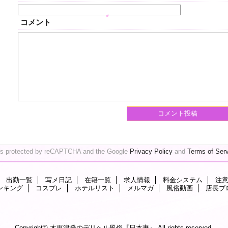
コメント
 is protected by reCAPTCHA and the Google
Privacy Policy
and
Terms of Ser
出勤一覧
写メ日記
在籍一覧
求人情報
料金システム
注
ンキング
コスプレ
ホテルリスト
メルマガ
風俗動画
店長ブ
Copyright©
木更津発のデリヘル風俗『日本妻』
All rights reserved.