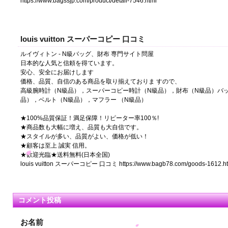
https://www.bagssjp.com/product/detail-7546.html
louis vuitton スーパーコピー 口コミ
ルイヴィトン - N級バッグ、財布 専門サイト問屋
日本的な人気と信頼を得ています。
安心、安全にお届けします
価格、品質、自信のある商品を取り揃えておりま すので、
高級腕時計（N級品），スーパーコピー時計（N級品），財布（N級品）バ
品），ベルト（N級品），マフラー （N級品）
★100%品質保証！満足保障！リピーター率100％!
★商品数も大幅に増え、品質も大自信です。
★スタイルが多い、品質がよい、価格が低い！
★顧客は至上 誠実 信用。
★歓迎光臨★送料無料(日本全国)
louis vuitton スーパーコピー 口コミ https://www.bagb78.com/goods-1612.ht
コメント投稿
お名前