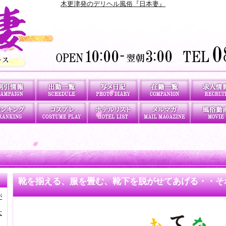
木更津発のデリヘル風俗『日本妻』
靴を揃える、服を畳む、靴下を脱がせてあげる・・そ
が
大