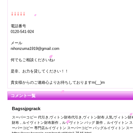
↓↓↓↓↓
電話番号
0120-541-924
メール
nihonzuma1919@gmail.com
何でもご相談くださいね♪
是非、お力を貸してください！！
貴女様からのご連絡心よりお待ちしておりますm(__)m
コメント一覧
Bagssjpgrack
スーパーコピー 代引き,ヴィトン財布代引き,ヴィトン財布 人気,ヴィトン財
財布，ルイヴィトン財布新作，ルイヴィトン バッグ 新作，ルイヴィトン ス
ーパーコピー 専門店ルイヴィトン スーパーコピー バッグルイヴィトン スーパーコ