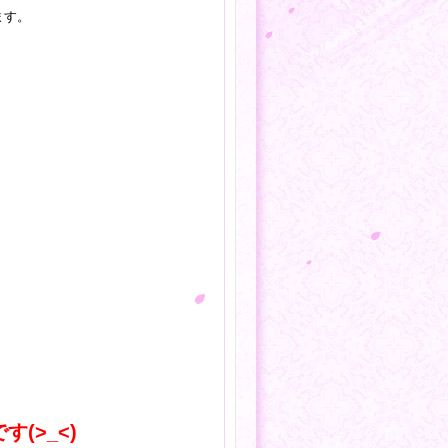
ます。
(>_<)